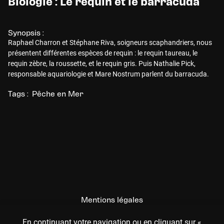
Biologie : Le requin et le barracuda
Synopsis :
Raphael Charron et Stéphane Riva, soigneurs scaphandriers, nous
présentent différentes espèces de requin : le requin taureau, le
requin zèbre, la roussette, et le requin gris. Puis Nathalie Pick,
responsable aquariologie et Mare Nostrum parlent du barracuda.
Tags :
Pêche en Mer
Mentions légales
CGU
En continuant votre navigation ou en cliquant sur «