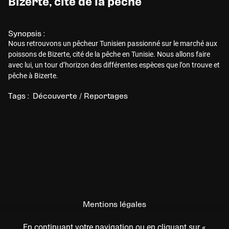
Bizerte, cité de la pêche
Synopsis :
Nous retrouvons un pêcheur Tunisien passionné sur le marché aux
poissons de Bizerte, cité de la pêche en Tunisie. Nous allons faire
avec lui, un tour d’horizon des différentes espèces que l’on trouve et
pêche à Bizerte.
Tags :
Découverte / Reportages
Mentions légales
CGU
En continuant votre navigation ou en cliquant sur «