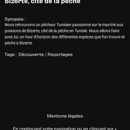
Bizerte, cité de la pêche
Synopsis :
Nous retrouvons un pêcheur Tunisien passionné sur le marché aux
poissons de Bizerte, cité de la pêche en Tunisie. Nous allons faire
avec lui, un tour d’horizon des différentes espèces que l’on trouve et
pêche à Bizerte.
Tags :
Découverte / Reportages
Mentions légales
CGU
En continuant votre navigation ou en cliquant sur «