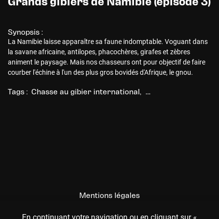
Grands gibiers de Namibie (épisode 3)
Synopsis :
La Namibie laisse apparaître sa faune indomptable. Voguant dans
la savane africaine, antilopes, phacochères, girafes et zèbres
animent le paysage. Mais nos chasseurs ont pour objectif de faire
courber l'échine à l'un des plus gros bovidés d'Afrique, le gnou.
Tags :
Chasse au gibier international
Chasse à l'approche / 
Mentions légales
CGU
En continuant votre navigation ou en cliquant sur «