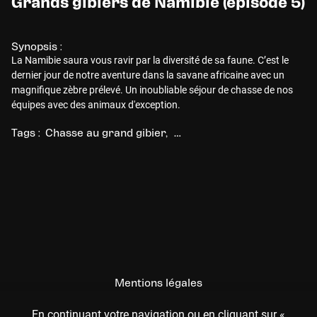
Grands gibiers de Namibie (épisode 5)
Synopsis :
La Namibie saura vous ravir par la diversité de sa faune. C’est le
dernier jour de notre aventure dans la savane africaine avec un
magnifique zèbre prélevé. Un inoubliable séjour de chasse de nos
équipes avec des animaux d'exception.
Tags :
Chasse au grand gibier
Chasse à l'approche / à l'aff
Mentions légales
CGU
En continuant votre navigation ou en cliquant sur «