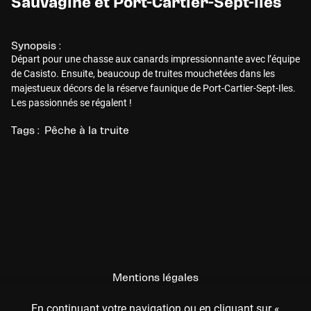
Sauvagine et Port-Cartier-Sept-Îles
Synopsis :
Départ pour une chasse aux canards impressionnante avec l’équipe
de Casisto. Ensuite, beaucoup de truites mouchetées dans les
majestueux décors de la réserve faunique de Port-Cartier-Sept-Iles.
Les passionnés se régalent !
Tags :
Pêche à la truite
Mentions légales
CGU
En continuant votre navigation ou en cliquant sur «