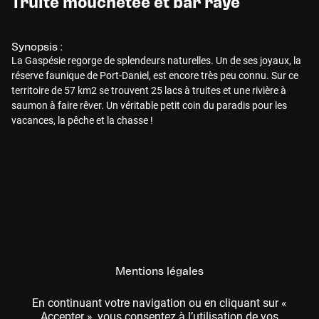
Truite mouchetée et bar rayé
Synopsis :
La Gaspésie regorge de splendeurs naturelles. Un de ses joyaux, la
réserve faunique de Port-Daniel, est encore très peu connu. Sur ce
territoire de 57 km2 se trouvent 25 lacs à truites et une rivière à
saumon à faire rêver. Un véritable petit coin du paradis pour les
vacances, la pêche et la chasse !
Mentions légales
CGU
En continuant votre navigation ou en cliquant sur «
Accepter », vous consentez à l’utilisation de vos