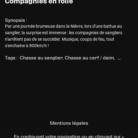
Compagnies en folie
Synopsis :
Par une journée brumeuse dans la Nièvre, lors d'une battue au
sanglier, la surprise est immense : les compagnies de sangliers
n'arrêtent pas de se succéder. Musique, coups de feu, tout
s'enchaine à 800km/h !
Tags :
Chasse au sanglier
Chasse au cerf / daim
Chasse au
Mentions légales
CGU
En continuant votre navigation ou en cliquant sur «