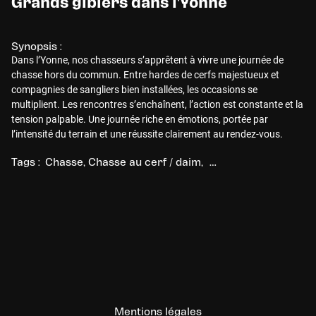
Grands gibiers dans l'Yonne
Synopsis :
Dans l’Yonne, nos chasseurs s’apprêtent à vivre une journée de
chasse hors du commun. Entre hardes de cerfs majestueux et
compagnies de sangliers bien installées, les occasions se
multiplient. Les rencontres s’enchaînent, l’action est constante et la
tension palpable. Une journée riche en émotions, portée par
l’intensité du terrain et une réussite clairement au rendez-vous.
Tags :
Chasse
Chasse au cerf / daim
Chasse au sanglier
C
Mentions légales