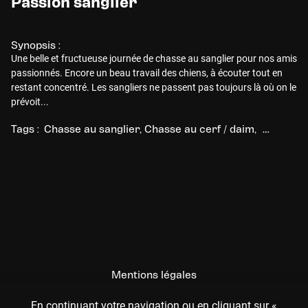
Passion sanglier
Synopsis :
Une belle et fructueuse journée de chasse au sanglier pour nos amis
passionnés. Encore un beau travail des chiens, à écouter tout en
restant concentré. Les sangliers ne passent pas toujours là où on le
prévoit...
Tags :
Chasse au sanglier
Chasse au cerf / daim
Chasse au
Mentions légales
CGU
En continuant votre navigation ou en cliquant sur «