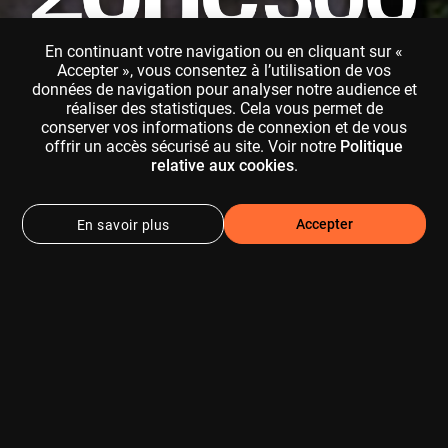
En continuant votre navigation ou en cliquant sur «
Accepter », vous consentez à l’utilisation de vos
Le meilleur de la chasse et de la
données de navigation pour analyser notre audience et
pêche
réaliser des statistiques. Cela vous permet de
conserver vos informations de connexion et de vous
offrir un accès sécurisé au site. Voir notre
Politique
relative aux cookies
.
J'ESSAIE GRATUITEMENT
Accepter
En savoir plus
QUI SOMMES NOUS ?
N°1 en France, Zone300 vit la chasse et la pêche comme
vous : avec passion, rigueur et respect. C’est pour cela
que nous rassemblons le meilleur des films, reportages,
séries, documentaires et tutos, en lien avec le terroir et
les savoir-faire d’ici et d’ailleurs.