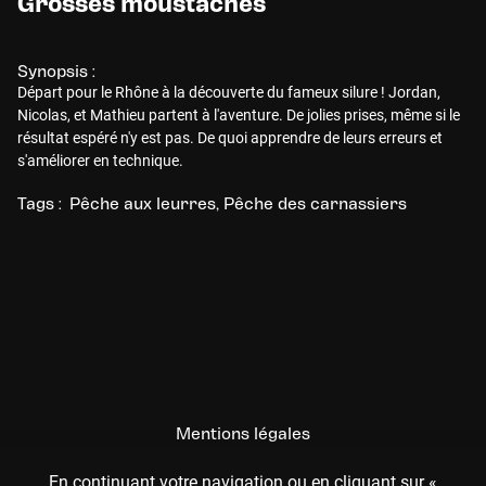
Grosses moustaches
Synopsis :
Départ pour le Rhône à la découverte du fameux silure ! Jordan,
Nicolas, et Mathieu partent à l'aventure. De jolies prises, même si le
résultat espéré n'y est pas. De quoi apprendre de leurs erreurs et
s'améliorer en technique.
Tags :
Pêche aux leurres
Pêche des carnassiers
Mentions légales
CGU
En continuant votre navigation ou en cliquant sur «